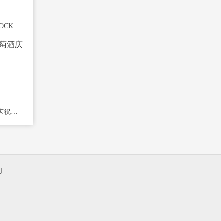
来自新西兰的 LOVEBLOCK 黑比诺 2012 年现已上市
用适合您生肖的葡萄酒庆祝全国美酒日
们