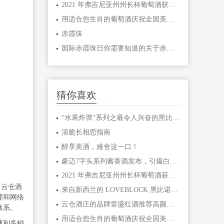
2021 年弗吉尼亚州州长杯葡萄酒获奖者名单公布
用适合您生肖的葡萄酒庆祝全国美酒日
赤霞珠
国际赤霞珠日你需要知道的关于赤霞珠的一切(一）
猜你喜欢
“水果炸弹”系列之最令人兴奋的黑比诺葡萄酒
清脆长相思指南
醇享美酒，难舍这一口！
豪迈7字头系列酱香酒发布，引爆白酒市场的新引擎
2021 年弗吉尼亚州州长杯葡萄酒获奖者名单公布
，云仓酒
来自新西兰的 LOVEBLOCK 黑比诺 2012 年现已上市
理和网络
云仓酒庄的品牌雷盛红酒推荐高颜值餐桌摆着又好看的雷盛红酒717
体系。
用适合您生肖的葡萄酒庆祝全国美酒日
薄利多销