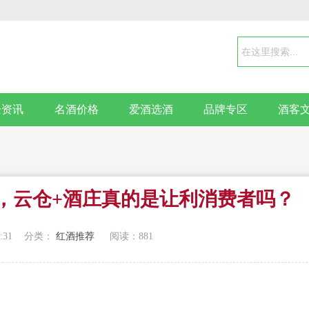
企资讯
名酒价格
爱酒选酒
品牌专区
酒客
，云仓+酒庄真的是让利消费者吗？
:31
分类：
红酒推荐
阅读：
881