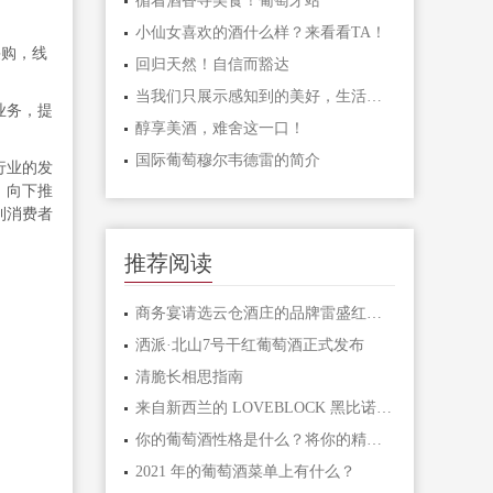
循着酒香寻美食！葡萄牙站
小仙女喜欢的酒什么样？来看看TA！
采购，线
回归天然！自信而豁达
当我们只展示感知到的美好，生活也会敞开最温柔的怀抱！
业务，提
醇享美酒，难舍这一口！
国际葡萄穆尔韦德雷的简介
行业的发
，向下推
利消费者
推荐阅读
商务宴请选云仓酒庄的品牌雷盛红酒推荐的食物搭配
洒派·北山7号干红葡萄酒正式发布
清脆长相思指南
来自新西兰的 LOVEBLOCK 黑比诺 2012 年现已上市
你的葡萄酒性格是什么？将你的精神与你的葡萄相匹配
2021 年的葡萄酒菜单上有什么？