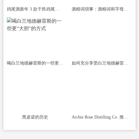
鸡尾酒新年 3 款干邑鸡尾酒迎接新年
酒精词琐事：酒精词和字母的乐趣
喝白兰地德赫雷斯的一些更“大胆”的方式
如何充分享受白兰地德赫雷斯(一）
黑皮诺的历史
Archie Rose Distilling Co. 推出红胶烟熏单一麦芽威士忌