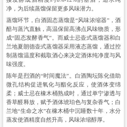
净，为后续蒸馏保留更多风味潜力。
蒸馏环节，白酒固态蒸馏是“风味浓缩器”，酒
醅与蒸汽直触，高温保留高沸点风味物质，形
成“固态发酵香气”。而威士忌壶式蒸馏器和白
兰地夏朗德壶式蒸馏器采用液态蒸馏，通过控
制蒸馏温度和截取酒心来决定酒体纯净度与风
味强度。
陈年是烈酒的“时间魔法”。白酒陶坛陈化借助
微孔结构促进氧化与酯化反应，使酒体变绵
柔；威士忌在橡木桶熟成时，通过单宁渗透与
香草醛释放，赋予酒体琥珀色与复杂香气；白
兰地“生命之水”在橡木桶中沉睡数十年，水分
蒸发使酒精度自然升高，风味浓缩醇厚。