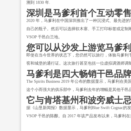
溯到 1830 年.
深圳是马爹利首个互动零
2020 年，马爹利在中国深圳推出了一种沉浸式、最先
自己的瓶子。然后可以选择软木塞、手工打印标签或定制雕刻来定制瓶子
VSOP 干邑白兰地。
您可以从沙发上游览马爹
即使在当今世界的状态下，您仍然可以旅行，体验马爹利
窖和城堡的通行证。这次旅行甚至包括一位虚拟调酒师调
马爹利是四大畅销干邑品
The Spirits Business 2019 年公布的数据显
这个小而强大的俱乐部中，马爹利去年的增幅是其他干邑
它与肯塔基州和波旁威士
据《山垦新闻报》数据显示，马爹利Blue Swift Cogn
VSOP 干邑的陈酿。自 2017 年该产品发布以来，马爹利在美