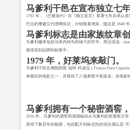
马爹利干邑在宣布独立七
1783 年，《巴黎条约》在《独立宣言》签署七年后承认美
巴尔的摩建立代理网络后，分销显着增加，随后是 1848 年的
马爹利标志是由家族纹章
马爹利徽章包括马蒂内特鸟和锤子的符号。用法语说，martine
被添加到品牌的标签中。
1979 年，好莱坞来敲门。
马爹利干邑在弗朗西斯·福特·科波拉 ( Francis Ford Cop
来最好的电影之一，并获得了八项奥斯卡奖提名。在电影
马爹利拥有一个秘密酒窖
2016 年，马爹利的酒窖和调酒秘诀从马爹利的前酒窖主管 Benoit 
获得了数百年的秘密，包括配方到标志性的混合酒以及“天