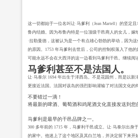
这一切都始于一位名叫让·马爹利（Jean Martell）的
鲁内结婚。因为布鲁内特是一位顶级干邑商人的女儿，嫁
·拉勒曼德，这被认为是一个有点雄心勃勃的举动，因为
的原因。1753 年马爹利去世后，公司的控制权落入了
可能永远不会在大西洋的这一边看到马爹利干邑。继续阅读
马爹利甚至不是法国人。
让·马泰尔 1694 年出生于泽西岛。不是花园州，而是
更接近法国。法国对该岛的强烈影响灌输了对法国文化的终生热爱
不要错过一滴！
将最新的啤酒、葡萄酒和鸡尾酒文化直接发送到您
马爹利是最早的干邑品牌之一。
300 多年前的 1715 年，马爹利干邑成立。让·马泰
的家中。他迷上了这个地区及其白兰地，并决定留下来开始