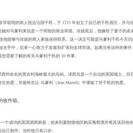
坚定且非常聪明的商人抵达法国干邑，于 1715 年创立了自己的干邑酒庄，并与
给她对马爹利来说是一个明智的商业举措。珍妮死后，他嫁给了妻子的表
这使他能够与珍妮的商人家族保持联系。这一决定可能是马爹利干邑今天仍
他的姐夫手中，后者一心致力于发展和扩张到全球市场。如果没有这样的事件
您需要了解的有关马爹利干邑的 10 件事。
以新泽西州命名的英吉利海峡最大的岛屿。泽西岛是一个自治的英国领土，但
，并最终在让·马爹利（Jean Martell）中灌输了对干邑的热爱。
的收件箱。
尔出身于一个成功的英国酒商家庭，他来到夏朗德地区购买葡萄酒并将其送回他
自己制作。当时他只有21岁。