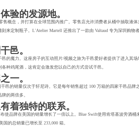
售体验的发源地。
进的零售概念，并打算在全球范围内推广。零售店允许消费者从桶中抽取液体
。L'Atelier Martell 还推出了一款由 Valtaud 专为深圳购物
利干邑。
干邑的魔力。这座房子的互动照片/视频之旅为干邑爱好者提供了进入其场
制各种鸡尾酒，这肯定会激发您以自己的方式尝试干邑。
牌之一。
示，马爹利在美国干邑的销量仅次于轩尼诗。它是每年销售超过 100 万箱的四家干邑品
品牌的两倍多。
忌有着独特的联系。
ac的发布使品牌在美国的销量增长了一倍以上。Blue Swift使用肯塔基波旁酒
国的总销量已增长至 233,000 箱。