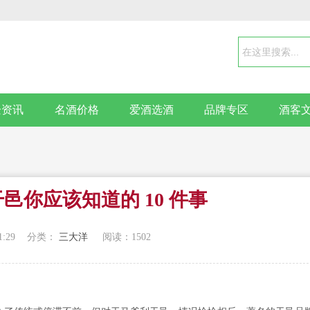
企资讯
名酒价格
爱酒选酒
品牌专区
酒客
邑你应该知道的 10 件事
1:29
分类：
三大洋
阅读：
1502