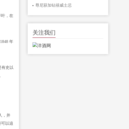
尊尼获加钻禧威士忌
半叶，在
关注我们
848 年
为是有史以
。
主人，并
些可以追