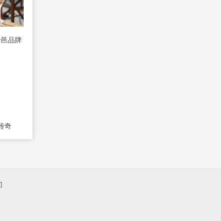
干邑品牌
传奇
们