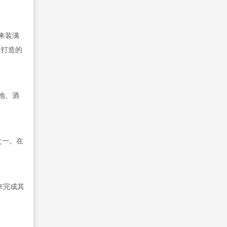
来装满
者打造的
地、酒
牌之一。在
桶来完成其