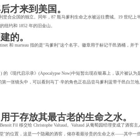
年后才来到美国。
利坚合众国的独立。同年，87 瓶马爹利生命之水被运往费城。19 世纪上
纽约和 1852 年的旧金山。
创建的。
t 和 marteau 指的是“马爹利”这个名字。徽章用于标记干邑酒桶，并于 1
pola ) 的《现代启示录》(Apocalypse Now)中短暂出现在银幕上，该片被认
的第一张镜头中，可以看到马丁·辛的角色正在品尝马爹利蓝带干邑白兰地
，用于存放其最古老的生命之水。
Fil 移交给 Christophe Valtaud。Valtaud 从葡萄园经理变成了酒窖
堂”的位置，这是一个隐藏的酒窖，储存着最珍贵的生命之水——其中一