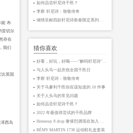
如何品尝轩尼诗干邑？
李察·轩尼诗：致敬传奇
倾情呈献四款轩尼诗新春限定系列鸡尾酒
珍妮·布
弟雷切尔
然存在
猜你喜欢
，我们
好看，好玩，好喝——“解码轩尼诗”互动体验展
与人头马一起庆祝全国干邑日
它比英国
李察·轩尼诗：致敬传奇
关于马爹利干邑你应该知道的 10 件事
关于人头马的常见问题
如何品尝轩尼诗干邑？
2022 年最值得尝试的干邑品牌
Hennessy 8 drop 奢侈烈酒现在加入 NFT 领域
在泽西岛
RÉMY MARTIN 1738 运动鞋礼盒套装