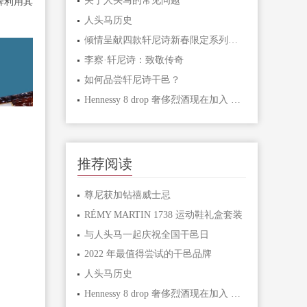
关于人头马的常见问题
牌利用其
人头马历史
倾情呈献四款轩尼诗新春限定系列鸡尾酒
李察·轩尼诗：致敬传奇
如何品尝轩尼诗干邑？
Hennessy 8 drop 奢侈烈酒现在加入 NFT 领域
推荐阅读
尊尼获加钻禧威士忌
RÉMY MARTIN 1738 运动鞋礼盒套装
与人头马一起庆祝全国干邑日
2022 年最值得尝试的干邑品牌
人头马历史
Hennessy 8 drop 奢侈烈酒现在加入 NFT 领域