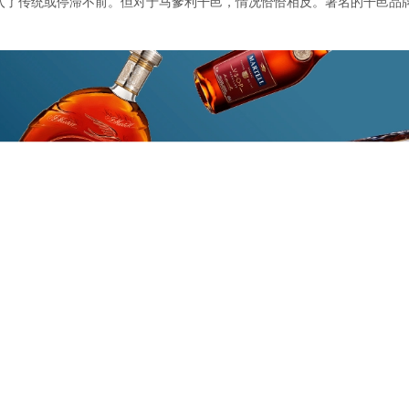
入了传统或停滞不前。但对于马爹利干邑，情况恰恰相反。著名的干邑品