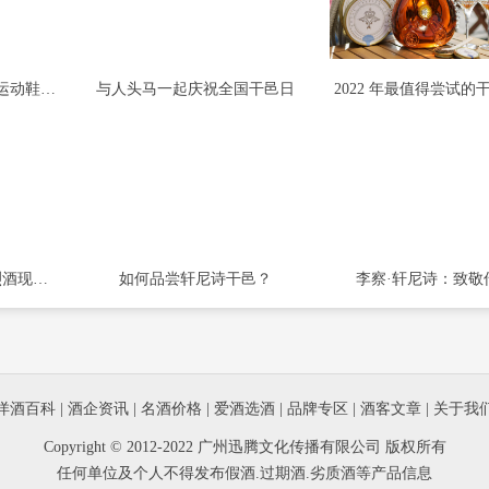
RÉMY MARTIN 1738 运动鞋礼盒套装
与人头马一起庆祝全国干邑日
2022 年最值得尝试的
Hennessy 8 drop 奢侈烈酒现在加入 NFT 领域
如何品尝轩尼诗干邑？
李察·轩尼诗：致敬
洋酒百科
|
酒企资讯
|
名酒价格
|
爱酒选酒
|
品牌专区
|
酒客文章
|
关于我
Copyright © 2012-2022 广州迅腾文化传播有限公司 版权所有
任何单位及个人不得发布假酒.过期酒.劣质酒等产品信息