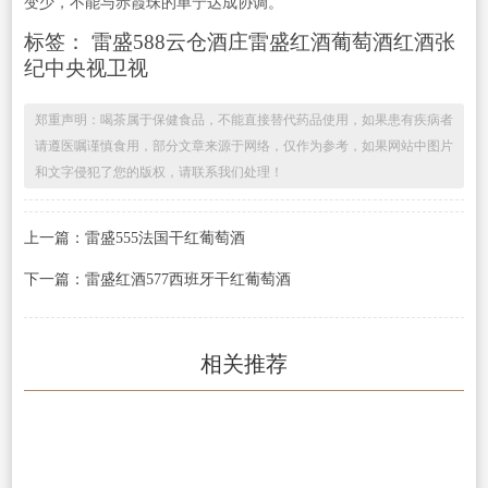
变少，不能与赤霞珠的单宁达成协调。
标签：
雷盛588
云仓酒庄
雷盛红酒
葡萄酒
红酒
张
纪中
央视卫视
郑重声明：喝茶属于保健食品，不能直接替代药品使用，如果患有疾病者
请遵医嘱谨慎食用，部分文章来源于网络，仅作为参考，如果网站中图片
和文字侵犯了您的版权，请联系我们处理！
上一篇：雷盛555法国干红葡萄酒
下一篇：雷盛红酒577西班牙干红葡萄酒
相关推荐